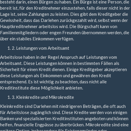
besteht darin, einen Bürgen zu haben. Ein Bürge ist eine Person, die
bereit ist, für den Kreditnehmer einzustehen, falls dieser nicht in der
Lage ist, seine Zahlungen zu leisten. Dies gibt dem Kreditgeber die
Gewissheit, dass das Darlehen zurückgezahlt wird, selbst wenn der
Hauptkreditnehmer arbeitslos wird. Die Bürgschaft kann von
Familienmitgliedern oder engen Freunden übernommen werden, die
über ein stabiles Einkommen verfügen.
2. Leistungen vom Arbeitsamt
Arbeitslose haben in der Regel Anspruch auf Leistungen vom
Arbeitsamt. Diese Leistungen können in bestimmten Fällen als
Sicherheit für einen Kredit dienen. Einige Kreditgeber akzeptieren
diese Leistungen als Einkommen und gewähren den Kredit
entsprechend. Es ist wichtig zu beachten, dass nicht alle
Kreditinstitute diese Möglichkeit anbieten.
3. Kleinkredite und Mikrokredite
Kleinkredite sind Darlehen mit niedrigeren Beträgen, die oft auch
für Arbeitslose zugänglich sind. Diese Kredite werden von einigen
Banken und spezialisierten Kreditinstituten angeboten und können
helfen, finanzielle Engpässe zu überbrücken. Mikrokredite sind eine
weitere Option, insbesondere für Existenzgründer oder