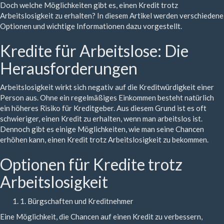
Doch welche Möglichkeiten gibt es, einen Kredit trotz
Arbeitslosigkeit zu erhalten? In diesem Artikel werden verschiedene
Optionen und wichtige Informationen dazu vorgestellt.
Kredite für Arbeitslose: Die
Herausforderungen
Arbeitslosigkeit wirkt sich negativ auf die Kreditwürdigkeit einer
Person aus. Ohne ein regelmäßiges Einkommen besteht natürlich
ein höheres Risiko für Kreditgeber. Aus diesem Grund ist es oft
schwieriger, einen Kredit zu erhalten, wenn man arbeitslos ist.
Dennoch gibt es einige Möglichkeiten, wie man seine Chancen
erhöhen kann, einen Kredit trotz Arbeitslosigkeit zu bekommen.
Optionen für Kredite trotz
Arbeitslosigkeit
1. Bürgschaften und Kreditnehmer
Eine Möglichkeit, die Chancen auf einen Kredit zu verbessern,