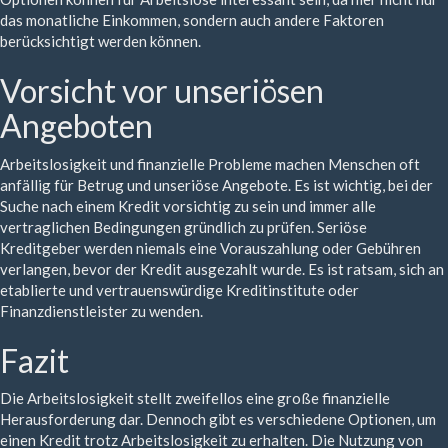
das monatliche Einkommen, sondern auch andere Faktoren
berücksichtigt werden können.
Vorsicht vor unseriösen
Angeboten
Arbeitslosigkeit und finanzielle Probleme machen Menschen oft
anfällig für Betrug und unseriöse Angebote. Es ist wichtig, bei der
Suche nach einem Kredit vorsichtig zu sein und immer alle
vertraglichen Bedingungen gründlich zu prüfen. Seriöse
Kreditgeber werden niemals eine Vorauszahlung oder Gebühren
verlangen, bevor der Kredit ausgezahlt wurde. Es ist ratsam, sich an
etablierte und vertrauenswürdige Kreditinstitute oder
Finanzdienstleister zu wenden.
Fazit
Die Arbeitslosigkeit stellt zweifellos eine große finanzielle
Herausforderung dar. Dennoch gibt es verschiedene Optionen, um
einen Kredit trotz Arbeitslosigkeit zu erhalten. Die Nutzung von