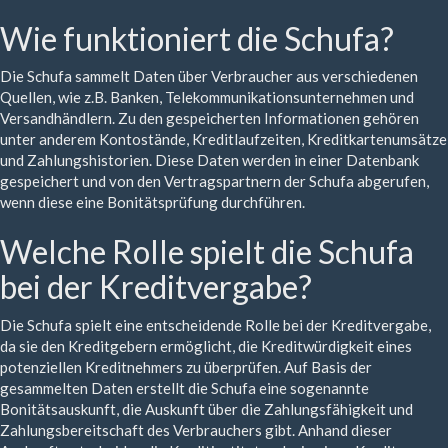
Wie funktioniert die Schufa?
Die Schufa sammelt Daten über Verbraucher aus verschiedenen
Quellen, wie z.B. Banken, Telekommunikationsunternehmen und
Versandhändlern. Zu den gespeicherten Informationen gehören
unter anderem Kontostände, Kreditlaufzeiten, Kreditkartenumsätze
und Zahlungshistorien. Diese Daten werden in einer Datenbank
gespeichert und von den Vertragspartnern der Schufa abgerufen,
wenn diese eine Bonitätsprüfung durchführen.
Welche Rolle spielt die Schufa
bei der Kreditvergabe?
Die Schufa spielt eine entscheidende Rolle bei der Kreditvergabe,
da sie den Kreditgebern ermöglicht, die Kreditwürdigkeit eines
potenziellen Kreditnehmers zu überprüfen. Auf Basis der
gesammelten Daten erstellt die Schufa eine sogenannte
Bonitätsauskunft, die Auskunft über die Zahlungsfähigkeit und
Zahlungsbereitschaft des Verbrauchers gibt. Anhand dieser